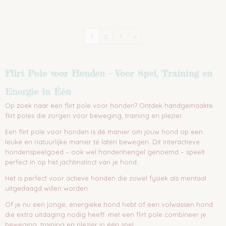
1
2
3
»
Flirt Pole voor Honden – Voor Spel, Training en
Energie in Één
Op zoek naar een flirt pole voor honden? Ontdek handgemaakte
flirt poles die zorgen voor beweging, training en plezier.
Een flirt pole voor honden is dé manier om jouw hond op een
leuke en natuurlijke manier te laten bewegen. Dit interactieve
hondenspeelgoed – ook wel hondenhengel genoemd – speelt
perfect in op het jachtinstinct van je hond.
Het is perfect voor actieve honden die zowel fysiek als mentaal
uitgedaagd willen worden.
Of je nu een jonge, energieke hond hebt of een volwassen hond
die extra uitdaging nodig heeft: met een flirt pole combineer je
beweging, training en plezier in één spel.