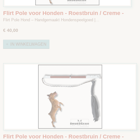
Flirt Pole voor Honden - Roestbruin / Creme -
Maat 2
Flirt Pole Hond – Handgemaakt Hondenspeelgoed |…
€ 40,00
IN WINKELWAGEN
Flirt Pole voor Honden - Roestbruin / Creme -