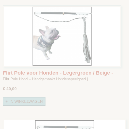
Flirt Pole voor Honden - Legergroen / Beige -
Maat 2
Flirt Pole Hond – Handgemaakt Hondenspeelgoed |…
€ 40,00
IN WINKELWAGEN