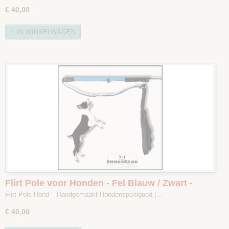
€ 40,00
IN WINKELWAGEN
Flirt Pole voor Honden - Fel Blauw / Zwart -
Maat 2
Flirt Pole Hond – Handgemaakt Hondenspeelgoed |…
€ 40,00