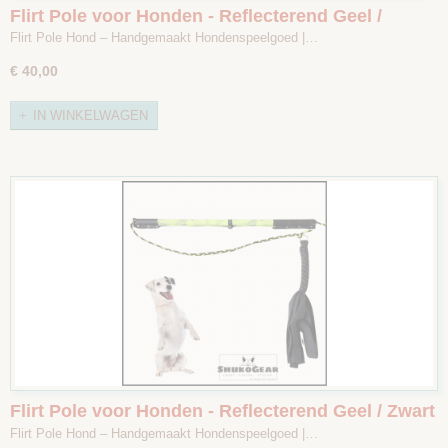
Flirt Pole voor Honden - Reflecterend Geel /
Zwart - Maat 2
Flirt Pole Hond – Handgemaakt Hondenspeelgoed |…
€ 40,00
IN WINKELWAGEN
Flirt Pole voor Honden - Reflecterend Geel / Zwart
- Maat 1
Flirt Pole Hond – Handgemaakt Hondenspeelgoed |…