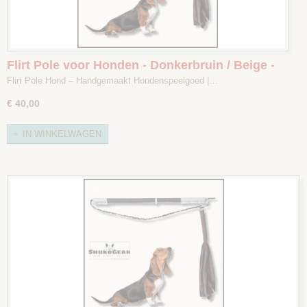
Flirt Pole voor Honden - Donkerbruin / Beige -
Maat 2
Flirt Pole Hond – Handgemaakt Hondenspeelgoed |…
€ 40,00
IN WINKELWAGEN