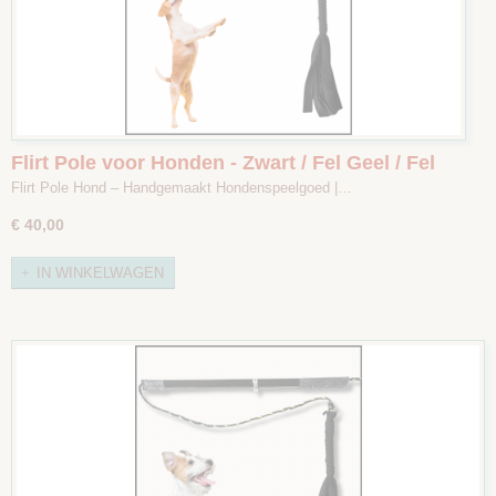
Flirt Pole voor Honden - Zwart / Fel Geel / Fel
Groen - Maat 2
Flirt Pole Hond – Handgemaakt Hondenspeelgoed |…
€ 40,00
IN WINKELWAGEN