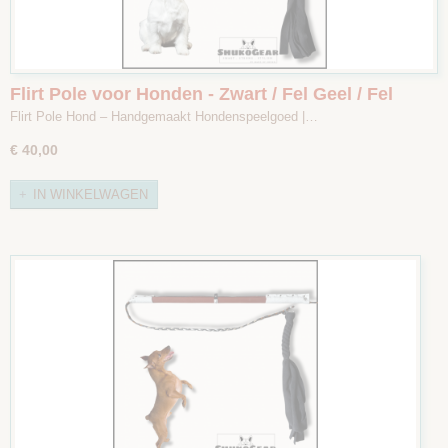
Flirt Pole voor Honden - Zwart / Fel Geel / Fel
Groen - Maat 1
Flirt Pole Hond – Handgemaakt Hondenspeelgoed |…
€ 40,00
IN WINKELWAGEN