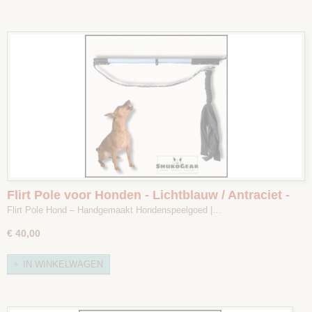
Flirt Pole voor Honden - Lichtblauw / Antraciet -
Maat 1
Flirt Pole Hond – Handgemaakt Hondenspeelgoed |…
€ 40,00
IN WINKELWAGEN