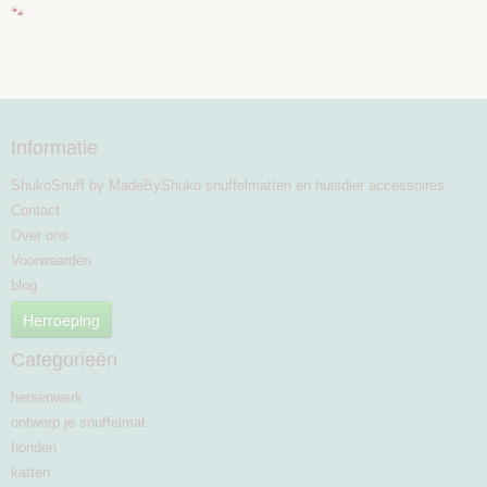
🐾
Informatie
ShukoSnuff by MadeByShuko snuffelmatten en huisdier accessoires
Contact
Over ons
Voorwaarden
blog
Herroeping
Categorieën
hersenwerk
ontwerp je snuffelmat
honden
katten