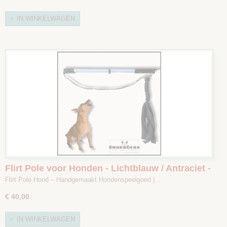
IN WINKELWAGEN
Flirt Pole voor Honden - Lichtblauw / Antraciet -
Maat 2
Flirt Pole Hond – Handgemaakt Hondenspeelgoed |…
€ 40,00
IN WINKELWAGEN