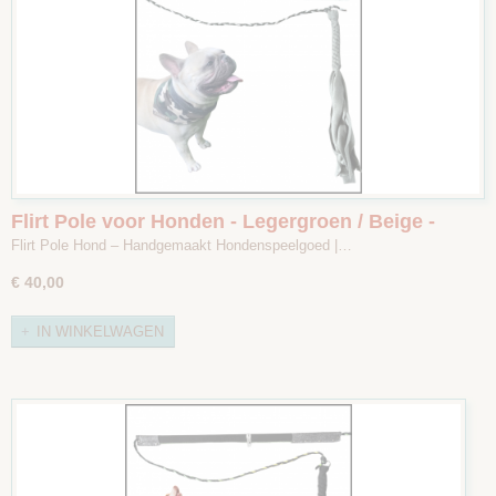
Flirt Pole voor Honden - Legergroen / Beige -
Maat 1
Flirt Pole Hond – Handgemaakt Hondenspeelgoed |…
€ 40,00
IN WINKELWAGEN