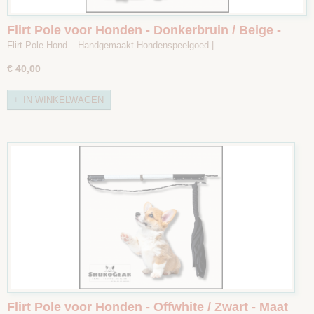
Flirt Pole voor Honden - Donkerbruin / Beige -
Maat 1
Flirt Pole Hond – Handgemaakt Hondenspeelgoed |…
€ 40,00
IN WINKELWAGEN
Flirt Pole voor Honden - Offwhite / Zwart - Maat