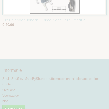
Flirt Pole voor Honden - Camouflage Bruin - Maat 2
€ 40,00
Informatie
ShukoSnuff by MadeByShuko snuffelmatten en huisdier accessoires
Contact
Over ons
Voorwaarden
blog
Herroeping