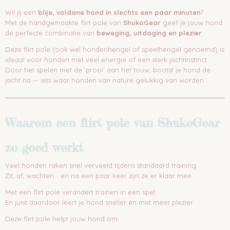
Wil jij een
blije, voldane hond in slechts een paar minuten
?
Met de handgemaakte flirt pole van
ShukoGear
geef je jouw hond
de perfecte combinatie van
beweging, uitdaging en plezier
.
Deze flirt pole (ook wel hondenhengel of speelhengel genoemd) is
ideaal voor honden met veel energie of een sterk jachtinstinct.
Door het spelen met de ‘prooi’ aan het touw, bootst je hond de
jacht na — iets waar honden van nature gelukkig van worden.
Waarom een flirt pole van ShukoGear
zo goed werkt
Veel honden raken snel verveeld tijdens standaard training.
Zit, af, wachten… en na een paar keer zijn ze er klaar mee.
Met een flirt pole verandert trainen in een spel.
En juist daardoor leert je hond sneller én met meer plezier.
Deze flirt pole helpt jouw hond om: