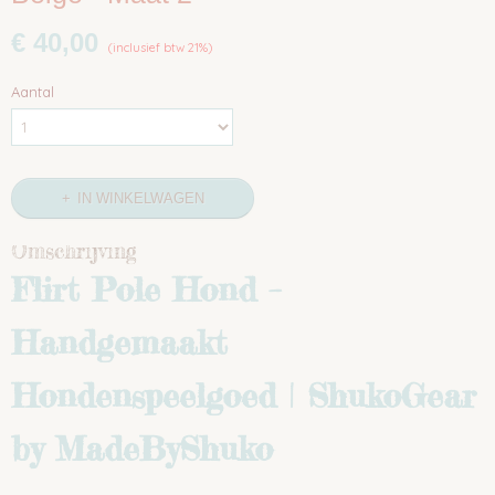
€ 40,00
(inclusief btw 21%)
Aantal
IN WINKELWAGEN
Omschrijving
Flirt Pole Hond –
Handgemaakt
Hondenspeelgoed | ShukoGear
by MadeByShuko