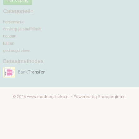
Categorieën
hersenwerk
ontwerp je snuffelmat
honden
katten
gedroogd vlees
Betaalmethodes
© 2026 www.madebyshuko.nl - Powered by Shoppagina.nl