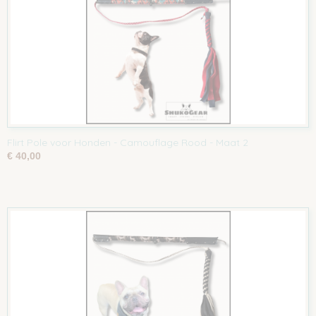
Flirt Pole voor Honden - Camouflage Rood - Maat 2
€ 40,00