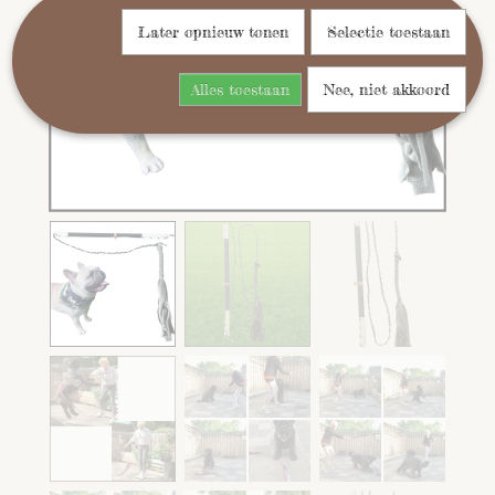
Later opnieuw tonen
Selectie toestaan
Alles toestaan
Nee, niet akkoord