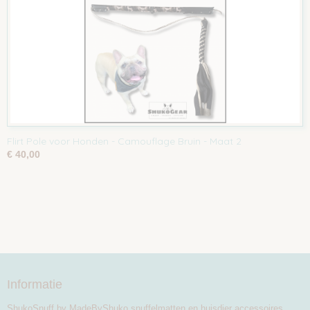
Flirt Pole voor Honden - Camouflage Bruin - Maat 2
€ 40,00
Informatie
ShukoSnuff by MadeByShuko snuffelmatten en huisdier accessoires