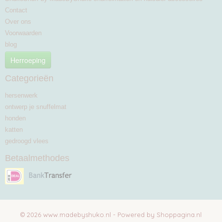
Contact
Over ons
Voorwaarden
blog
Herroeping
Categorieën
hersenwerk
ontwerp je snuffelmat
honden
katten
gedroogd vlees
Betaalmethodes
© 2026 www.madebyshuko.nl - Powered by Shoppagina.nl