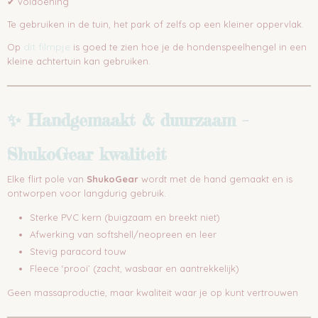
✔ voldoening
Te gebruiken in de tuin, het park of zelfs op een kleiner oppervlak.
dit filmpje
Op
is goed te zien hoe je de hondenspeelhengel in een
kleine achtertuin kan gebruiken.
✨ Handgemaakt & duurzaam –
ShukoGear kwaliteit
Elke flirt pole van
ShukoGear
wordt met de hand gemaakt en is
ontworpen voor langdurig gebruik.
Sterke PVC kern (buigzaam en breekt niet)
Afwerking van softshell/neopreen en leer
Stevig paracord touw
Fleece ‘prooi’ (zacht, wasbaar en aantrekkelijk)
Geen massaproductie, maar kwaliteit waar je op kunt vertrouwen