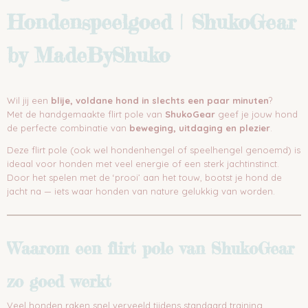
Hondenspeelgoed | ShukoGear
by MadeByShuko
Wil jij een
blije, voldane hond in slechts een paar minuten
?
Met de handgemaakte flirt pole van
ShukoGear
geef je jouw hond
de perfecte combinatie van
beweging, uitdaging en plezier
.
Deze flirt pole (ook wel hondenhengel of speelhengel genoemd) is
ideaal voor honden met veel energie of een sterk jachtinstinct.
Door het spelen met de ‘prooi’ aan het touw, bootst je hond de
jacht na — iets waar honden van nature gelukkig van worden.
Waarom een flirt pole van ShukoGear
zo goed werkt
Veel honden raken snel verveeld tijdens standaard training.