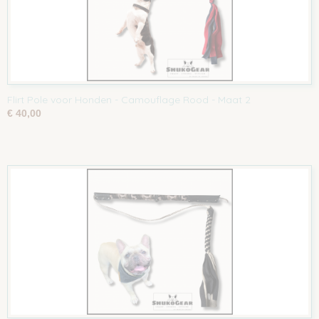
Flirt Pole voor Honden - Camouflage Rood - Maat 2
€ 40,00