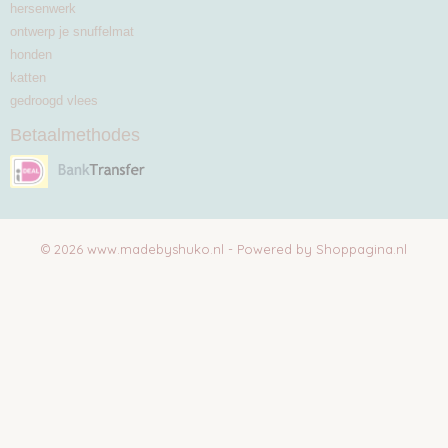
hersenwerk
ontwerp je snuffelmat
honden
katten
gedroogd vlees
Betaalmethodes
© 2026 www.madebyshuko.nl - Powered by Shoppagina.nl