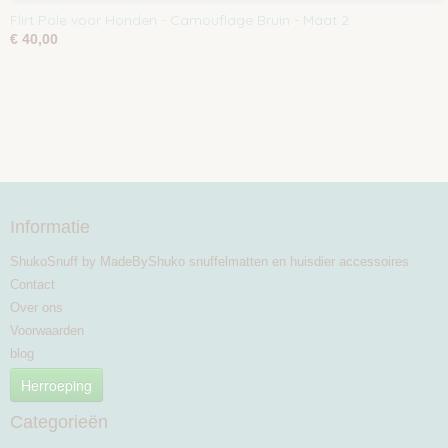
Flirt Pole voor Honden - Camouflage Bruin - Maat 2
€ 40,00
Informatie
ShukoSnuff by MadeByShuko snuffelmatten en huisdier accessoires
Contact
Over ons
Voorwaarden
blog
Herroeping
Categorieën