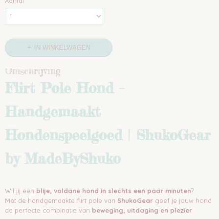
Aantal
IN WINKELWAGEN
Omschrijving
Flirt Pole Hond –
Handgemaakt
Hondenspeelgoed | ShukoGear
by MadeByShuko
Wil jij een
blije, voldane hond in slechts een paar minuten
?
Met de handgemaakte flirt pole van
ShukoGear
geef je jouw hond
de perfecte combinatie van
beweging, uitdaging en plezier
.