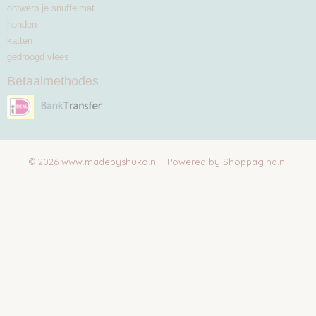
ontwerp je snuffelmat
honden
katten
gedroogd vlees
Betaalmethodes
© 2026 www.madebyshuko.nl - Powered by Shoppagina.nl