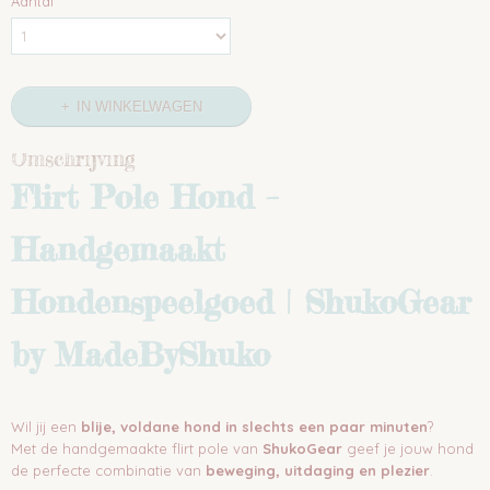
Aantal
IN WINKELWAGEN
Omschrijving
Flirt Pole Hond –
Handgemaakt
Hondenspeelgoed | ShukoGear
by MadeByShuko
Wil jij een
blije, voldane hond in slechts een paar minuten
?
Met de handgemaakte flirt pole van
ShukoGear
geef je jouw hond
de perfecte combinatie van
beweging, uitdaging en plezier
.