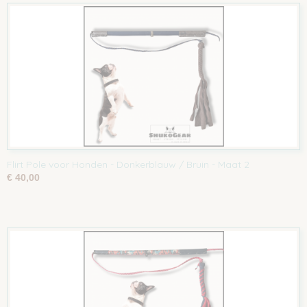
Flirt Pole voor Honden - Donkerblauw / Bruin - Maat 2
€ 40,00