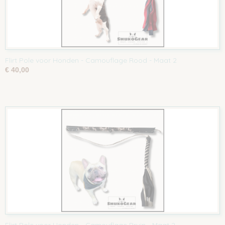
Flirt Pole voor Honden - Camouflage Rood - Maat 2
€ 40,00