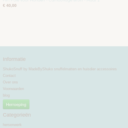
Flirt Pole voor Honden - Camouflage Bruin - Maat 2
€ 40,00
Informatie
ShukoSnuff by MadeByShuko snuffelmatten en huisdier accessoires
Contact
Over ons
Voorwaarden
blog
Herroeping
Categorieën
hersenwerk