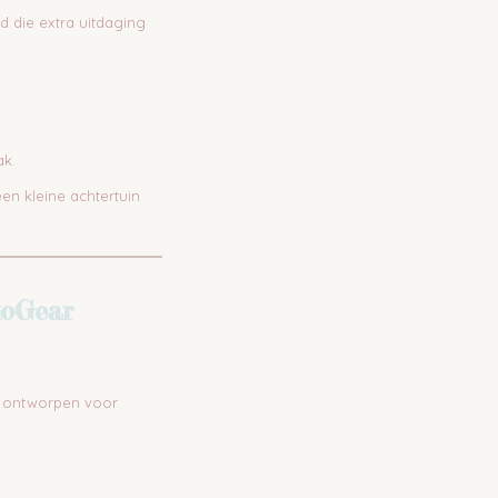
 die extra uitdaging
ak.
en kleine achtertuin
koGear
s ontworpen voor