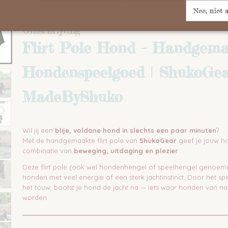
IN WINKELWAGEN
Nee, niet 
Omschrijving
Flirt Pole Hond – Handgem
Hondenspeelgoed | ShukoGea
MadeByShuko
Wil jij een
blije, voldane hond in slechts een paar minuten
?
Met de handgemaakte flirt pole van
ShukoGear
geef je jouw h
combinatie van
beweging, uitdaging en plezier
.
Deze flirt pole (ook wel hondenhengel of speelhengel genoemd)
honden met veel energie of een sterk jachtinstinct. Door het sp
het touw, bootst je hond de jacht na — iets waar honden van na
worden.