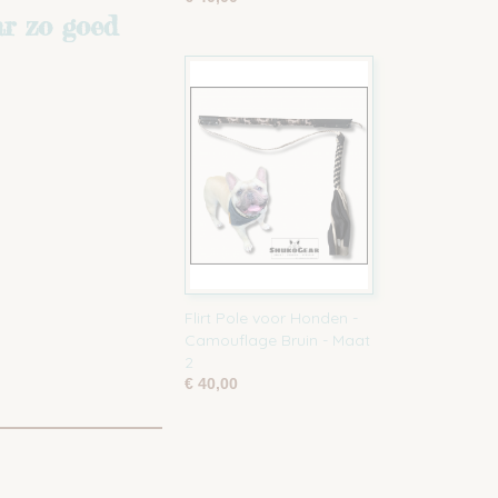
r zo goed
Flirt Pole voor Honden -
Camouflage Bruin - Maat
2
€ 40,00