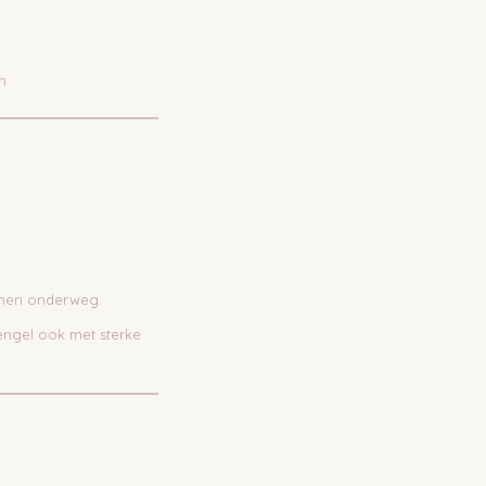
n
emen onderweg.
hengel ook met sterke