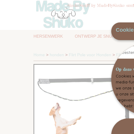
ShukoSnuff by MadeByShuko snuff
Cookie
HERSENWERK
ONTWERP JE SNUFFELMAT
Toest
Home
>
honden
>
Flirt Pole voor Honden
>
Flirt Pol
Op deze 
Cookies w
media-fun
we onze s
u onze si
gegevens 
hen hebt 