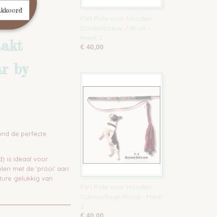
akkoord
Flirt Pole voor Honden -
Donkerblauw / Bruin -
Maat 2
aakt
€ 40,00
r by
ond de perfecte
 is ideaal voor
elen met de ‘prooi’ aan
ture gelukkig van
Flirt Pole voor Honden -
Camouflage Rood - Maat
2
€ 40,00