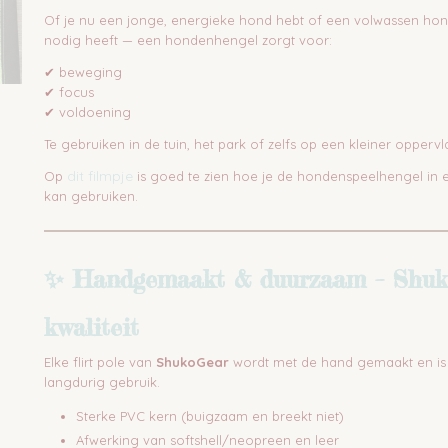
Of je nu een jonge, energieke hond hebt of een volwassen hond
nodig heeft — een hondenhengel zorgt voor:
✔ beweging
✔ focus
✔ voldoening
Te gebruiken in de tuin, het park of zelfs op een kleiner oppervl
dit filmpje
Op
is goed te zien hoe je de hondenspeelhengel in e
kan gebruiken.
✨ Handgemaakt & duurzaam – Shu
kwaliteit
Elke flirt pole van
ShukoGear
wordt met de hand gemaakt en i
langdurig gebruik.
Sterke PVC kern (buigzaam en breekt niet)
Afwerking van softshell/neopreen en leer