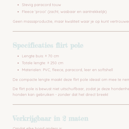
Stevig paracord touw
Fleece ‘prooi’ (zacht, wasbaar en aantrekkelijk)
Geen massaproductie, maar kwaliteit waar je op kunt vertrouwe
Specificaties flirt pole
Lengte buis: ± 70 cm
Totale lengte: ± 250 cm
Materialen: PVC, fleece, paracord, leer en softshell
De compacte lengte maakt deze flirt pole ideaal om mee te n
De flirt pole is bewust niet uitschuifbaar, zodat je deze honden
honden kan gebruiken - zonder dat het direct breekt
Verkrijgbaar in 2 maten
Omdat elke hond anders is: