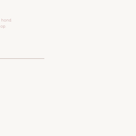
e hond.
 op.