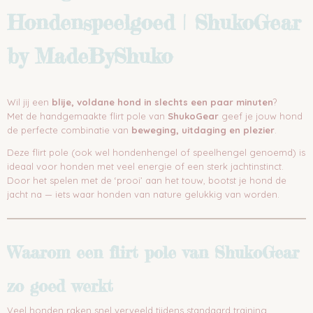
Hondenspeelgoed | ShukoGear
by MadeByShuko
Wil jij een
blije, voldane hond in slechts een paar minuten
?
Met de handgemaakte flirt pole van
ShukoGear
geef je jouw hond
de perfecte combinatie van
beweging, uitdaging en plezier
.
Deze flirt pole (ook wel hondenhengel of speelhengel genoemd) is
ideaal voor honden met veel energie of een sterk jachtinstinct.
Door het spelen met de ‘prooi’ aan het touw, bootst je hond de
jacht na — iets waar honden van nature gelukkig van worden.
Waarom een flirt pole van ShukoGear
zo goed werkt
Veel honden raken snel verveeld tijdens standaard training.