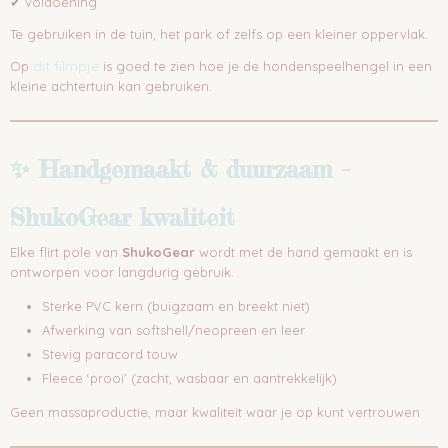
✔ voldoening
Te gebruiken in de tuin, het park of zelfs op een kleiner oppervlak.
dit filmpje
Op
is goed te zien hoe je de hondenspeelhengel in een
kleine achtertuin kan gebruiken.
✨ Handgemaakt & duurzaam –
ShukoGear kwaliteit
Elke flirt pole van
ShukoGear
wordt met de hand gemaakt en is
ontworpen voor langdurig gebruik.
Sterke PVC kern (buigzaam en breekt niet)
Afwerking van softshell/neopreen en leer
Stevig paracord touw
Fleece ‘prooi’ (zacht, wasbaar en aantrekkelijk)
Geen massaproductie, maar kwaliteit waar je op kunt vertrouwen