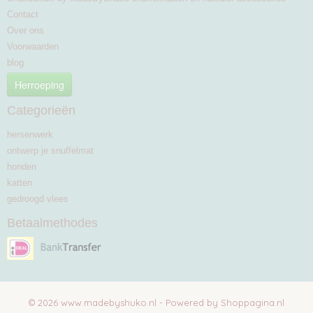
Contact
Over ons
Voorwaarden
blog
Herroeping
Categorieën
hersenwerk
ontwerp je snuffelmat
honden
katten
gedroogd vlees
Betaalmethodes
© 2026 www.madebyshuko.nl - Powered by Shoppagina.nl