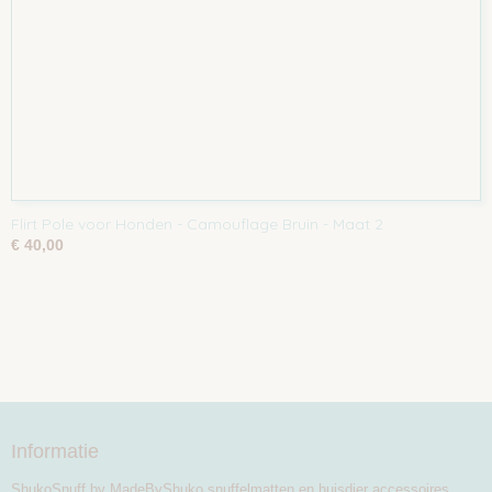
Flirt Pole voor Honden - Camouflage Bruin - Maat 2
€ 40,00
Informatie
ShukoSnuff by MadeByShuko snuffelmatten en huisdier accessoires