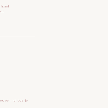
e hond.
 op.
met een nat doekje