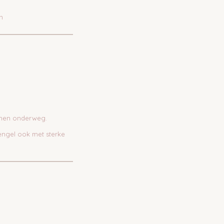
n
emen onderweg.
hengel ook met sterke