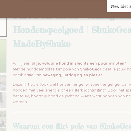
Omschrijving
Nee, niet 
Flirt Pole Hond – Handgem
Hondenspeelgoed | ShukoGea
MadeByShuko
Wil jij een
blije, voldane hond in slechts een paar minuten
?
Met de handgemaakte flirt pole van
ShukoGear
geef je jouw h
combinatie van
beweging, uitdaging en plezier
.
Deze flirt pole (ook wel hondenhengel of speelhengel genoemd)
honden met veel energie of een sterk jachtinstinct. Door het sp
het touw, bootst je hond de jacht na — iets waar honden van na
worden.
Waarom een flirt pole van ShukoGea