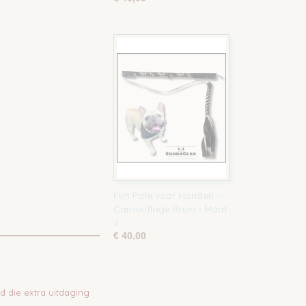
Flirt Pole voor Honden -
Camouflage Bruin - Maat
2
€ 40,00
 die extra uitdaging