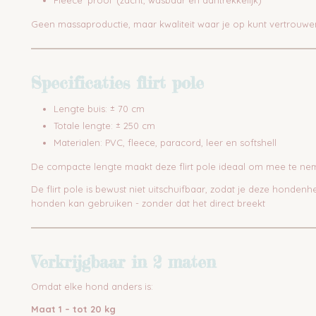
Fleece ‘prooi’ (zacht, wasbaar en aantrekkelijk)
Geen massaproductie, maar kwaliteit waar je op kunt vertrouwe
Specificaties flirt pole
Lengte buis: ± 70 cm
Totale lengte: ± 250 cm
Materialen: PVC, fleece, paracord, leer en softshell
De compacte lengte maakt deze flirt pole ideaal om mee te n
De flirt pole is bewust niet uitschuifbaar, zodat je deze honden
honden kan gebruiken - zonder dat het direct breekt
Verkrijgbaar in 2 maten
Omdat elke hond anders is:
Maat 1 – tot 20 kg