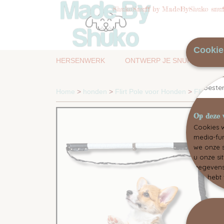
ShukoSnuff by MadeByShuko snuff
Cookie
HERSENWERK
ONTWERP JE SNUFFELMAT
Toest
Home
>
honden
>
Flirt Pole voor Honden
>
Flirt Pol
Op deze 
Cookies w
media-fun
we onze s
u onze si
gegevens 
hen hebt 