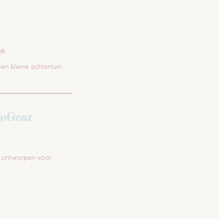
ak.
en kleine achtertuin
koGear
s ontworpen voor