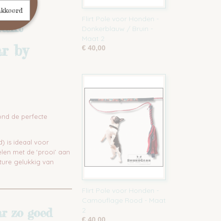
akkoord
Flirt Pole voor Honden -
aakt
Donkerblauw / Bruin -
Maat 2
r by
€ 40,00
ond de perfecte
 is ideaal voor
elen met de ‘prooi’ aan
ture gelukkig van
Flirt Pole voor Honden -
Camouflage Rood - Maat
r zo goed
2
€ 40,00