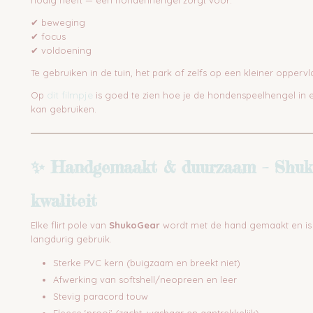
nodig heeft — een hondenhengel zorgt voor:
✔ beweging
✔ focus
✔ voldoening
Te gebruiken in de tuin, het park of zelfs op een kleiner oppervl
dit filmpje
Op
is goed te zien hoe je de hondenspeelhengel in e
kan gebruiken.
✨ Handgemaakt & duurzaam – Shu
kwaliteit
Elke flirt pole van
ShukoGear
wordt met de hand gemaakt en i
langdurig gebruik.
Sterke PVC kern (buigzaam en breekt niet)
Afwerking van softshell/neopreen en leer
Stevig paracord touw