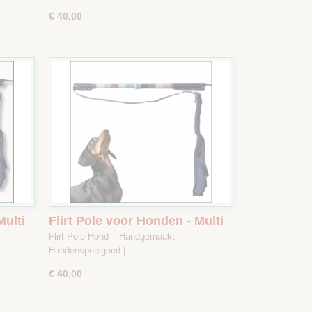
€ 40,00
Multi
Flirt Pole voor Honden - Multi
kleur - Maat 1
Flirt Pole Hond – Handgemaakt
Hondenspeelgoed |…
€ 40,00