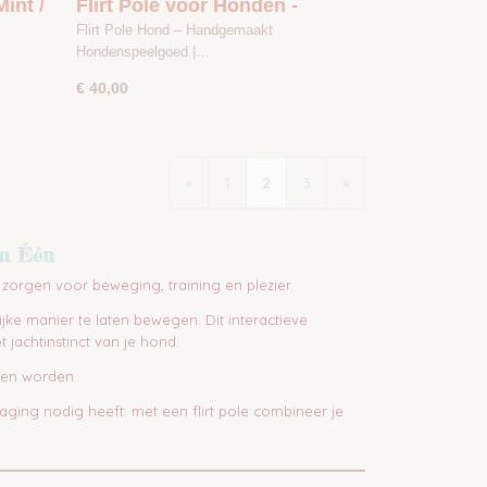
int /
Flirt Pole voor Honden -
Okergeel / Antraciet - maat 1
Flirt Pole Hond – Handgemaakt
Hondenspeelgoed |…
€ 40,00
«
1
2
3
»
in Één
zorgen voor beweging, training en plezier.
jke manier te laten bewegen. Dit interactieve
achtinstinct van je hond.
llen worden.
ging nodig heeft: met een flirt pole combineer je