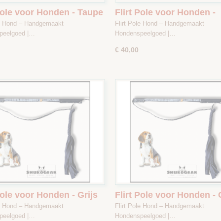
 Pole voor Honden - Taupe
Flirt Pole voor Honden -
kergroen - Maat 1
Donkerblauw gestreept /
le Hond – Handgemaakt
Flirt Pole Hond – Handgemaakt
- Maat 2
peelgoed |…
Hondenspeelgoed |…
€ 40,00
Pole voor Honden - Grijs
Flirt Pole voor Honden - 
eept / Donkerblauw -
gestreept / Donkerblauw 
le Hond – Handgemaakt
Flirt Pole Hond – Handgemaakt
2
Maat 1
peelgoed |…
Hondenspeelgoed |…