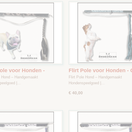
Pole voor Honden -
Flirt Pole voor Honden -
flage Bruin - Maat 2
/ Lichtgrijs met Print - Ma
le Hond – Handgemaakt
Flirt Pole Hond – Handgemaakt
peelgoed |…
Hondenspeelgoed |…
€ 40,00