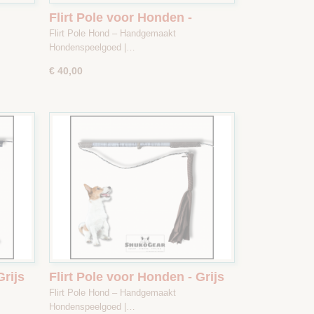
Flirt Pole voor Honden -
 Bruin
Donkerblauw gestreept / Bruin
Flirt Pole Hond – Handgemaakt
- Maat 1
Hondenspeelgoed |…
€ 40,00
Grijs
Flirt Pole voor Honden - Grijs
-
Gestreept / Bruin - Maat 2
Flirt Pole Hond – Handgemaakt
Hondenspeelgoed |…