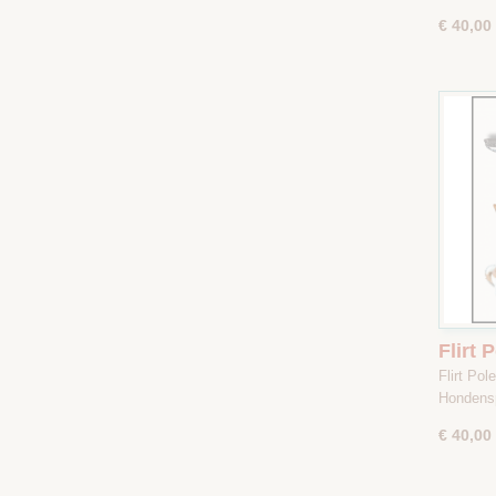
€ 40,00
Flirt 
gestre
Flirt Po
Hondens
€ 40,00