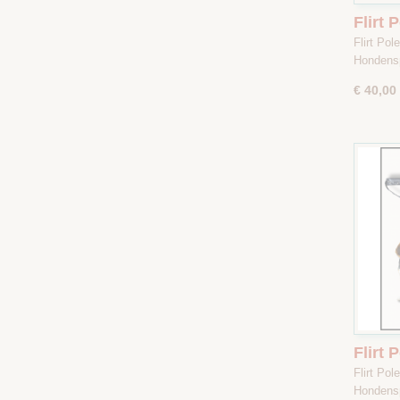
Flirt
/ Don
Flirt Po
Hondens
€ 40,00
Flirt 
Gestr
Flirt Po
Maat 
Hondens