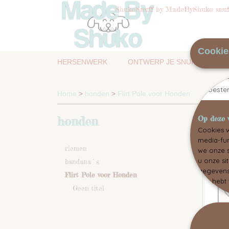
ShukoSnuff by MadeByShuko snuff
Cookie
HERSENWERK
ONTWERP JE SNUFFELMAT
Toest
Home
>
honden
>
Flirt Pole voor Honden
honden
Op deze 
Sortee
Cookies w
media-fun
riemen
we onze s
u onze si
bandana´s
gegevens 
Flirt Pole voor Honden
hen hebt 
Geen titel