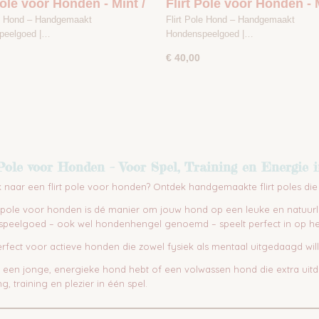
Pole voor Honden - Mint /
Flirt Pole voor Honden - M
iet - Maat 1
Antraciet - Maat 2
le Hond – Handgemaakt
Flirt Pole Hond – Handgemaakt
peelgoed |…
Hondenspeelgoed |…
€ 40,00
 Pole voor Honden – Voor Spel, Training en Energie 
 naar een flirt pole voor honden? Ontdek handgemaakte flirt poles die 
rt pole voor honden is dé manier om jouw hond op een leuke en natuurli
peelgoed – ook wel hondenhengel genoemd – speelt perfect in op het j
perfect voor actieve honden die zowel fysiek als mentaal uitgedaagd wi
u een jonge, energieke hond hebt of een volwassen hond die extra uitda
, training en plezier in één spel.