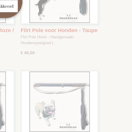
akkoord
Roze /
Flirt Pole voor Honden - Taupe
/ Donkergroen - Maat 2
Flirt Pole Hond – Handgemaakt
Hondenspeelgoed |…
€ 40,00