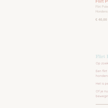
Flirt 
Antrac
Flirt Po
Hondens
€ 40,00
Flirt
Op zoek
Een fli
hondens
Het is 
Of je n
beweging