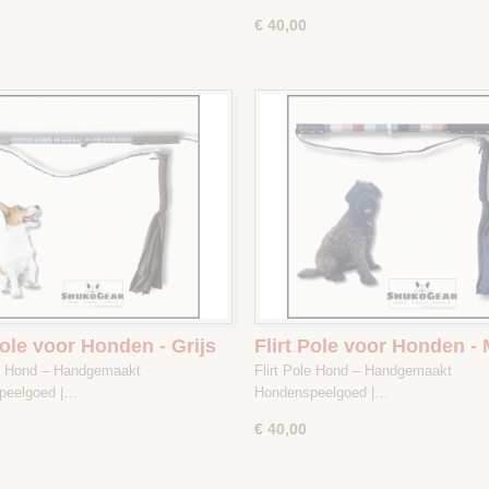
€ 40,00
Pole voor Honden - Grijs
Flirt Pole voor Honden - 
ept / Bruin - Maat 1
kleur - Maat 2
le Hond – Handgemaakt
Flirt Pole Hond – Handgemaakt
peelgoed |…
Hondenspeelgoed |…
€ 40,00