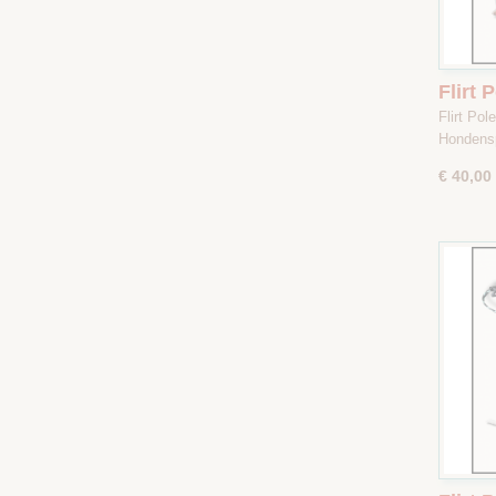
Flirt 
Donke
Flirt Po
Maat 
Hondens
€ 40,00