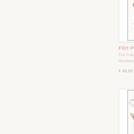
Flirt
/ Crem
Flirt Po
Hondens
€ 40,00