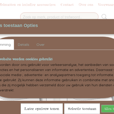
elmatten en huisdier accessoires
Contact
Over ons
Voorwaar
s toestaan Opties
+
BLOG
SHUKOSNUFF BY MADEBYSHUKO 
emming
Details
Over
website worden cookies gebruikt
r op:
orden door ons gebruikt voor verkeersanalyse, het aanbieden van soc
cties en het personaliseren van informatie en advertenties. Daarnaast
ociale media-, advertentie- en analysepartners toegang tot informati
te gebruikt. Zij kunnen deze informatie gebruiken in combinatie met an
die zij mogelijk hebben verzameld door uw gebruik van hun diensten o
verstrekt.
Later opnieuw tonen
Selectie toestaan
Alles 