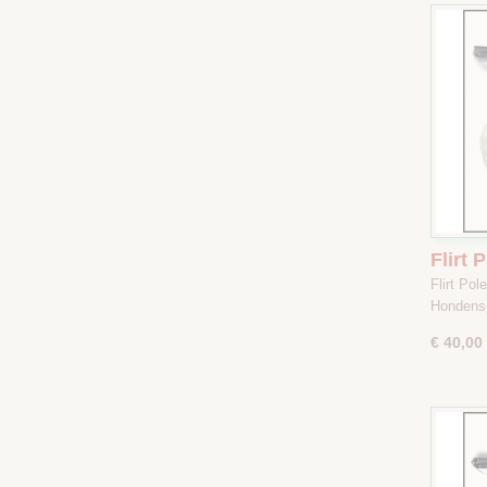
Flirt 
Camou
Flirt Po
Hondens
€ 40,00