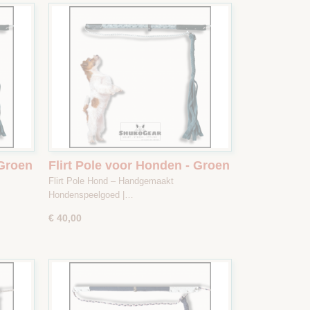
 Groen
Flirt Pole voor Honden - Groen
at 2
/ Lichtgrijs met Print - Maat 1
Flirt Pole Hond – Handgemaakt
Hondenspeelgoed |…
€ 40,00