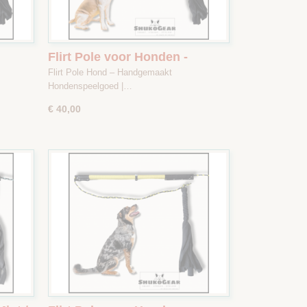
Flirt Pole voor Honden -
n /
Camouflage Zwart / Groen /
Flirt Pole Hond – Handgemaakt
Bruin - Maat 1
Hondenspeelgoed |…
€ 40,00