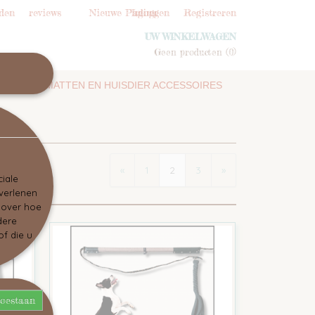
den
reviews
Nieuwe Pagina
Inloggen
Registreren
UW WINKELWAGEN
Geen producten
(0)
SNUFFELMATTEN EN HUISDIER ACCESSOIRES
«
1
2
3
»
iale
 verlenen
e over hoe
dere
f die u
toestaan