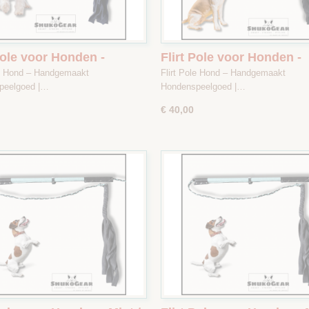
Pole voor Honden -
Flirt Pole voor Honden -
rblauw / Roze / Creme -
Camouflage Zwart / Groe
le Hond – Handgemaakt
Flirt Pole Hond – Handgemaakt
1
Bruin / Wit - Maat 2
peelgoed |…
Hondenspeelgoed |…
€ 40,00