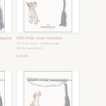
 Mauve
Flirt Pole voor Honden -
1
Donkerblauw / Roze / Beige -
Flirt Pole Hond – Handgemaakt
Maat 2
Hondenspeelgoed |…
€ 40,00