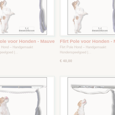
 Pole voor Honden - Mauve
Flirt Pole voor Honden -
e met Print - Maat 2
/ Creme met Print - Maat 
le Hond – Handgemaakt
Flirt Pole Hond – Handgemaakt
peelgoed |…
Hondenspeelgoed |…
€ 40,00