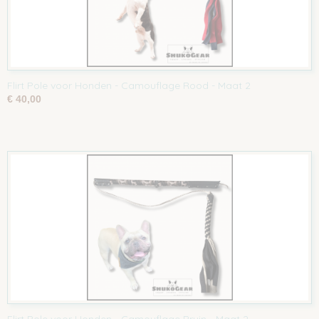
Flirt Pole voor Honden - Camouflage Rood - Maat 2
€ 40,00