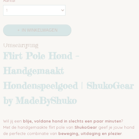
Aantal
IN WINKELWAGEN
Omschrijving
Flirt Pole Hond –
Handgemaakt
Hondenspeelgoed | ShukoGear
by MadeByShuko
Wil jij een
blije, voldane hond in slechts een paar minuten
?
Met de handgemaakte flirt pole van
ShukoGear
geef je jouw hond
de perfecte combinatie van
beweging, uitdaging en plezier
.