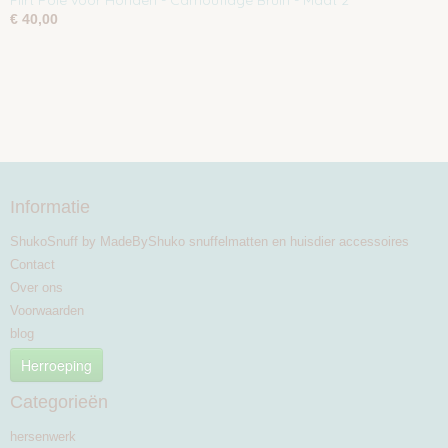
Flirt Pole voor Honden - Camouflage Bruin - Maat 2
€ 40,00
Informatie
ShukoSnuff by MadeByShuko snuffelmatten en huisdier accessoires
Contact
Over ons
Voorwaarden
blog
Herroeping
Categorieën
hersenwerk