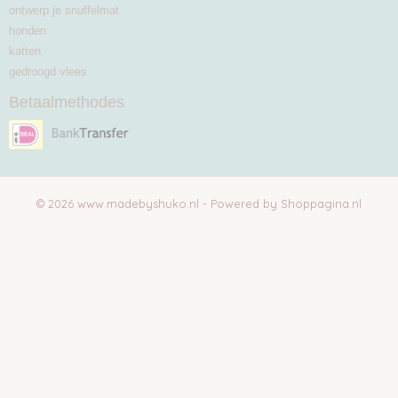
ontwerp je snuffelmat
honden
katten
gedroogd vlees
Betaalmethodes
© 2026 www.madebyshuko.nl - Powered by Shoppagina.nl