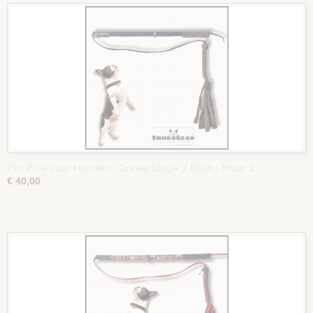
Flirt Pole voor Honden - Donkerblauw / Bruin - Maat 2
€ 40,00