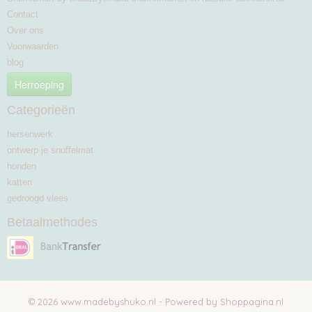
Contact
Over ons
Voorwaarden
blog
Herroeping
Categorieën
hersenwerk
ontwerp je snuffelmat
honden
katten
gedroogd vlees
Betaalmethodes
© 2026 www.madebyshuko.nl - Powered by Shoppagina.nl