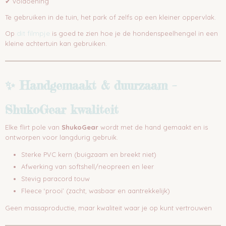
✔ voldoening
Te gebruiken in de tuin, het park of zelfs op een kleiner oppervlak.
dit filmpje
Op
is goed te zien hoe je de hondenspeelhengel in een
kleine achtertuin kan gebruiken.
✨ Handgemaakt & duurzaam –
ShukoGear kwaliteit
Elke flirt pole van
ShukoGear
wordt met de hand gemaakt en is
ontworpen voor langdurig gebruik.
Sterke PVC kern (buigzaam en breekt niet)
Afwerking van softshell/neopreen en leer
Stevig paracord touw
Fleece ‘prooi’ (zacht, wasbaar en aantrekkelijk)
Geen massaproductie, maar kwaliteit waar je op kunt vertrouwen