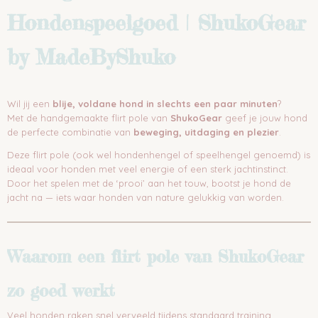
Hondenspeelgoed | ShukoGear
by MadeByShuko
Wil jij een
blije, voldane hond in slechts een paar minuten
?
Met de handgemaakte flirt pole van
ShukoGear
geef je jouw hond
de perfecte combinatie van
beweging, uitdaging en plezier
.
Deze flirt pole (ook wel hondenhengel of speelhengel genoemd) is
ideaal voor honden met veel energie of een sterk jachtinstinct.
Door het spelen met de ‘prooi’ aan het touw, bootst je hond de
jacht na — iets waar honden van nature gelukkig van worden.
Waarom een flirt pole van ShukoGear
zo goed werkt
Veel honden raken snel verveeld tijdens standaard training.