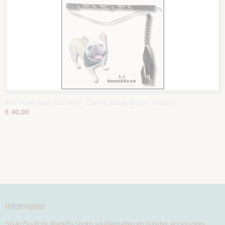
Flirt Pole voor Honden - Camouflage Bruin - Maat 2
€ 40,00
Informatie
ShukoSnuff by MadeByShuko snuffelmatten en huisdier accessoires