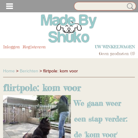
N EN HUISDIER ACCESSOIRES
Inloggen
Registreren
UW WINKELWAGEN
Geen producten
(0)
Home
>
Berichten
> flirtpole: kom voor
flirtpole: kom voor
We gaan weer
N EN HUISDIER ACCESSOIRES
een stap verder:
de 'kom voor'