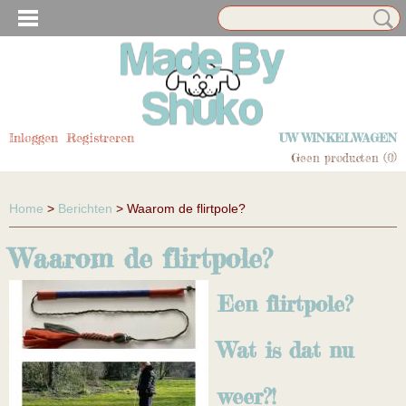
N EN HUISDIER ACCESSOIRES
Inloggen
Registreren
UW WINKELWAGEN
Geen producten
(0)
Home
>
Berichten
> Waarom de flirtpole?
Waarom de flirtpole?
Een flirtpole?
N EN HUISDIER ACCESSOIRES
Wat is dat nu
weer?!