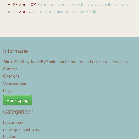
Waarom vinden we de Labradoodle zo leuk?
28 April 2021
De Australische Labradoodle
28 April 2021
Informatie
ShukoSnuff by MadeByShuko snuffelmatten en huisdier accessoires
Contact
Over ons
Voorwaarden
blog
Herroeping
Categorieën
hersenwerk
ontwerp je snuffelmat
honden