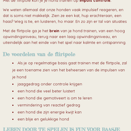
Met de flirtpole kun je je hond trainen op
impuls controle.
We weten allemaal dat onze honden vaak impulsief reageren, en
dat is soms niet makkelijk. Zien ze een kat, hup erachteraan, een
haas? Weg is tie, en luisteren, ho maar. En zo zijn er tal van situaties
Met de flirtpole ga je het
brein
van je hond trainen, van een hoog
opwindingsniveau, terug naar een laag opwindingsniveau, en
uiteindelijk aan het einde van het spel naar kalmte en ontspanning.
De voordelen van de flirtpole
Als je op regelmatige basis gaat trainen met de flirtpole, zal
je een toename zien van het beheersen van de impulsen van
je hond
jaaggedrag onder controle krijgen
een hond die veel beter luistert
een hond die gemotiveert is om te leren
vermindering van reactief gedrag
een hond die zijn energie kwijt kan
een blije en gelukkige hond
LEREN DOOR TE SPELEN IS FUN VOOR BAASJE