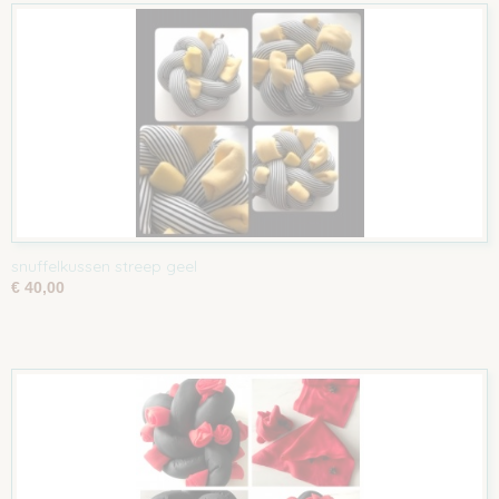
snuffelkussen streep geel
€ 40,00