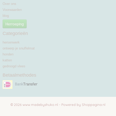
Over ons
Voorwaarden
blog
Herroeping
Categorieën
hersenwerk
ontwerp je snuffelmat
honden
katten
gedroogd vlees
Betaalmethodes
© 2026 www.madebyshuko.nl - Powered by Shoppagina.nl