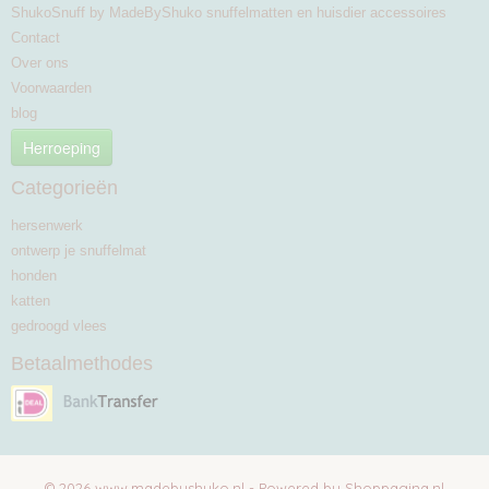
ShukoSnuff by MadeByShuko snuffelmatten en huisdier accessoires
Contact
Over ons
Voorwaarden
blog
Herroeping
Categorieën
hersenwerk
ontwerp je snuffelmat
honden
katten
gedroogd vlees
Betaalmethodes
© 2026 www.madebyshuko.nl - Powered by Shoppagina.nl