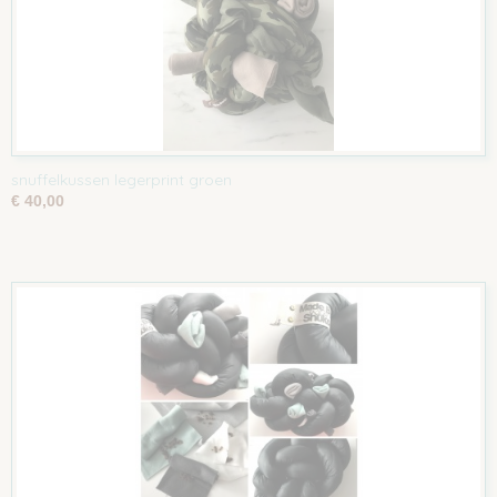
snuffelkussen legerprint groen
€ 40,00