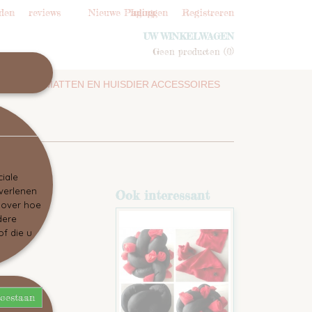
den
reviews
Nieuwe Pagina
Inloggen
Registreren
UW WINKELWAGEN
Geen producten
(0)
SNUFFELMATTEN EN HUISDIER ACCESSOIRES
iale
 verlenen
Ook interessant
e over hoe
dere
f die u
toestaan