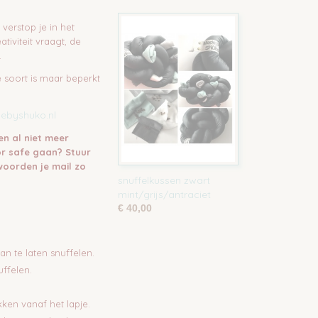
s verstop je in het
tiviteit vraagt, de
.
ke soort is maar beperkt
ebyshuko.nl
en al niet meer
or safe gaan? Stuur
woorden je mail
zo
snuffelkussen zwart
mint/grijs/antraciet
€ 40,00
n te laten snuffelen.
uffelen.
kken vanaf het lapje.