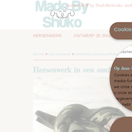
ShukoSnuff by MadeByShuko snuff
Cookie
HERSENWERK
ONTWERP JE SNUFFELMAT
Toest
Home
>
hersenwerk
>
snuffelkussen/snuffelbal
>
snu
Hersenwerk in een snuffelkus
Op deze 
Cookies w
media-fun
we onze s
u onze si
gegevens 
hen hebt 