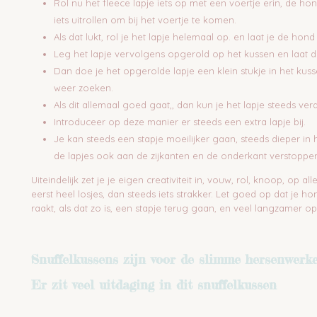
Rol nu het fleece lapje iets op met een voertje erin, de ho
iets uitrollen om bij het voertje te komen.
Als dat lukt, rol je het lapje helemaal op. en laat je de hon
Leg het lapje vervolgens opgerold op het kussen en laat 
Dan doe je het opgerolde lapje een klein stukje in het kuss
weer zoeken.
Als dit allemaal goed gaat,, dan kun je het lapje steeds ver
Introduceer op deze manier er steeds een extra lapje bij.
Je kan steeds een stapje moeilijker gaan, steeds dieper in
de lapjes ook aan de zijkanten en de onderkant verstoppe
Uiteindelijk zet je je eigen creativiteit in, vouw, rol, knoop, op a
eerst heel losjes, dan steeds iets strakker. Let goed op dat je ho
raakt, als dat zo is, een stapje terug gaan, en veel langzamer
Snuffelkussens zijn voor de slimme hersenwerke
Er zit veel uitdaging in dit snuffelkussen