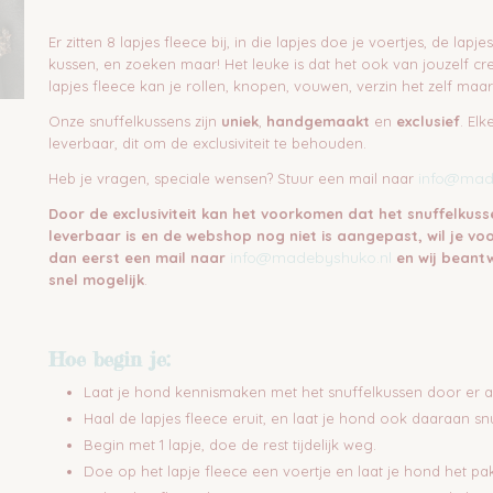
Er zitten 8 lapjes fleece bij, in die lapjes doe je voertjes, de lapje
kussen, en zoeken maar! Het leuke is dat het ook van jouzelf crea
lapjes fleece kan je rollen, knopen, vouwen, verzin het zelf maar
Onze snuffelkussens zijn
uniek
,
handgemaakt
en
exclusief
. El
leverbaar, dit om de exclusiviteit te behouden.
info@mad
Heb je vragen, speciale wensen? Stuur een mail naar
Door
de exclusiviteit kan het voorkomen dat het snuffelkuss
leverbaar is en de webshop nog niet is
aangepast, wil je vo
info@madebyshuko.nl
dan eerst een mail naar
en wij beant
snel mogelijk
.
Hoe begin je:
Laat je hond kennismaken met het snuffelkussen door er aa
Haal de lapjes fleece eruit, en laat je hond ook daaraan sn
Begin met 1 lapje, doe de rest tijdelijk weg.
Doe op het lapje fleece een voertje en laat je hond het pa