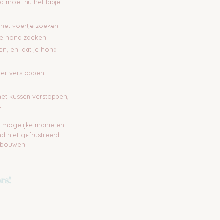
nd moet nu het lapje
d het voertje zoeken.
de hond zoeken.
en, en laat je hond
der verstoppen.
 het kussen verstoppen,
n
lle mogelijke manieren.
nd niet gefrustreerd
 opbouwen.
rs!