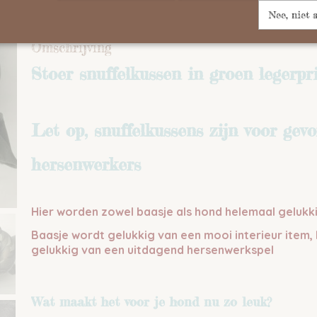
IN WINKELWAGEN
Nee, niet 
Omschrijving
Stoer snuffelkussen in groen legerpr
Let op, snuffelkussens zijn voor gev
hersenwerkers
Hier worden zowel baasje als hond helemaal gelukk
Baasje wordt gelukkig van een mooi interieur item,
gelukkig van een uitdagend hersenwerkspel
Wat maakt het voor je hond nu zo
leuk?