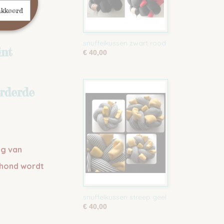
akkoord
snuffelkussen zwart rood
int
€ 40,00
orderde
ig van
 hond wordt
snuffelkussen streep geel
€ 40,00