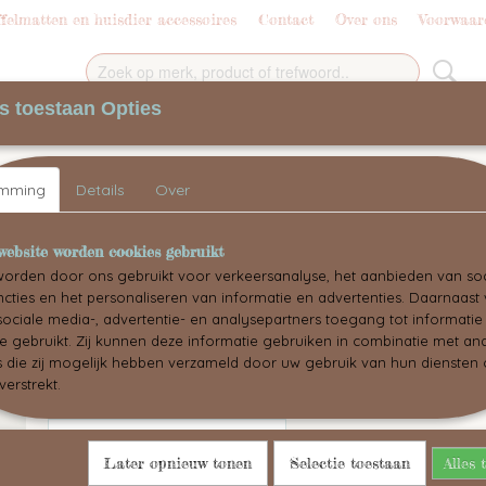
elmatten en huisdier accessoires
Contact
Over ons
Voorwaar
s toestaan Opties
+
BLOG
SHUKOSNUFF BY MADEBYSHUKO 
emming
Details
Over
ffelkussen legerprint groen
sen
website worden cookies gebruikt
orden door ons gebruikt voor verkeersanalyse, het aanbieden van soc
cties en het personaliseren van informatie en advertenties. Daarnaast
snuffelkussen legerprint groen
ociale media-, advertentie- en analysepartners toegang tot informati
te gebruikt. Zij kunnen deze informatie gebruiken in combinatie met an
€ 40,00
(inclusief btw 21%)
die zij mogelijk hebben verzameld door uw gebruik van hun diensten o
verstrekt.
Aantal
Later opnieuw tonen
Selectie toestaan
Alles 