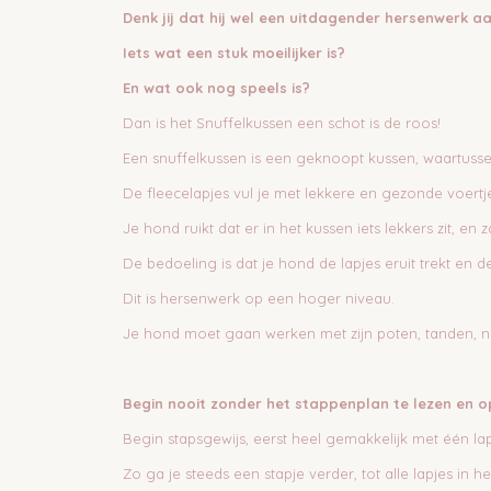
Denk jij dat hij wel een uitdagender hersenwerk a
Iets wat een stuk moeilijker is?
En wat ook nog speels is?
Dan is het Snuffelkussen een schot is de roos!
Een snuffelkussen is een geknoopt kussen, waartussen
De fleecelapjes vul je met lekkere en gezonde voertjes
Je hond ruikt dat er in het kussen iets lekkers zit, e
De bedoeling is dat je hond de lapjes eruit trekt en de
Dit is hersenwerk op een hoger niveau.
Je hond moet gaan werken met zijn poten, tanden, ne
Begin nooit zonder het stappenplan te lezen en o
Begin stapsgewijs, eerst heel gemakkelijk met één lapj
Zo ga je steeds een stapje verder, tot alle lapjes in he