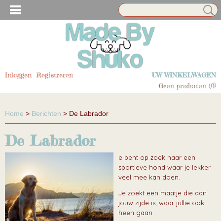
N EN HUISDIER ACCESSOIRES
Inloggen
Registreren
UW WINKELWAGEN
Geen producten
(0)
Home
>
Berichten
> De Labrador
De Labrador
e bent op zoek naar een
sportieve hond waar je lekker
N EN HUISDIER ACCESSOIRES
veel mee kan doen.
Je zoekt een maatje die aan
jouw zijde is, waar jullie ook
heen gaan.