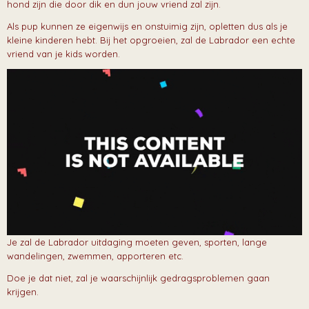
hond zijn die door dik en dun jouw vriend zal zijn.
Als pup kunnen ze eigenwijs en onstuimig zijn, opletten dus als je
kleine kinderen hebt. Bij het opgroeien, zal de Labrador een echte
vriend van je kids worden.
Je zal de Labrador uitdaging moeten geven, sporten, lange
wandelingen, zwemmen, apporteren etc.
Doe je dat niet, zal je waarschijnlijk gedragsproblemen gaan
krijgen.