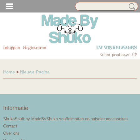
N EN HUISDIER ACCESSOIRES
Inloggen
Registreren
UW WINKELWAGEN
Geen producten
(0)
Home
>
Nieuwe Pagina
Informatie
N EN HUISDIER ACCESSOIRES
ShukoSnuff by MadeByShuko snuffelmatten en huisdier accessoires
Contact
Over ons