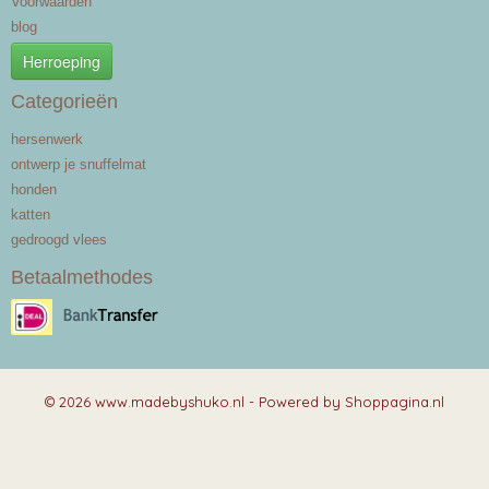
Voorwaarden
blog
Herroeping
Categorieën
hersenwerk
ontwerp je snuffelmat
honden
katten
gedroogd vlees
Betaalmethodes
© 2026 www.madebyshuko.nl - Powered by Shoppagina.nl