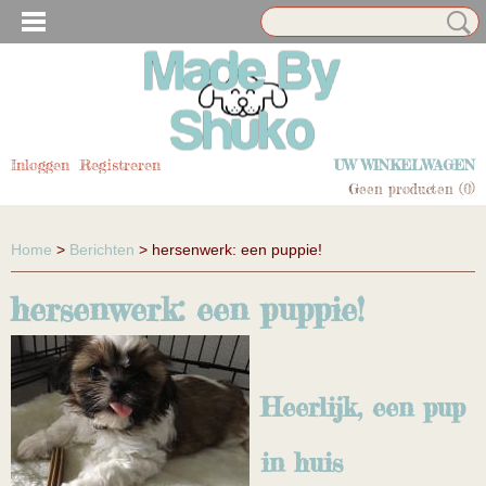
N EN HUISDIER ACCESSOIRES
Inloggen
Registreren
UW WINKELWAGEN
Geen producten
(0)
Home
>
Berichten
> hersenwerk: een puppie!
hersenwerk: een puppie!
N EN HUISDIER ACCESSOIRES
Heerlijk, een pup
in huis