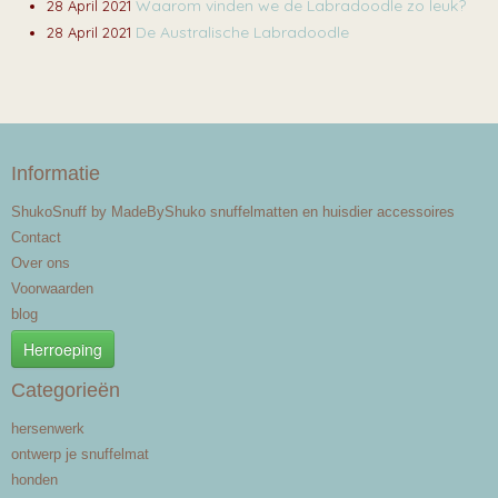
Waarom vinden we de Labradoodle zo leuk?
28 April 2021
De Australische Labradoodle
28 April 2021
Informatie
ShukoSnuff by MadeByShuko snuffelmatten en huisdier accessoires
Contact
Over ons
Voorwaarden
blog
Herroeping
Categorieën
hersenwerk
ontwerp je snuffelmat
honden