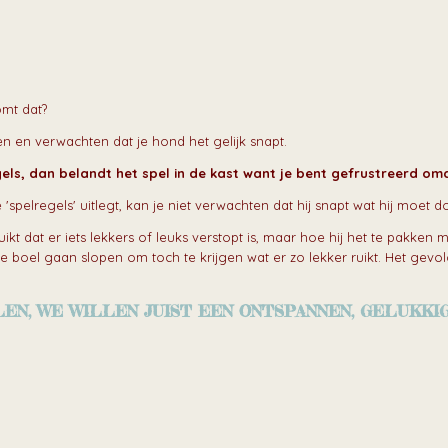
omt dat?
n en verwachten dat je hond het gelijk snapt.
els, dan belandt het spel in de kast want je bent gefrustreerd omd
'spelregels' uitlegt, kan je niet verwachten dat hij snapt wat hij moet d
t dat er iets lekkers of leuks verstopt is, maar hoe hij het te pakken mo
 boel gaan slopen om toch te krijgen wat er zo lekker ruikt. Het gev
LEN, WE WILLEN JUIST EEN ONTSPANNEN, GELUKKI