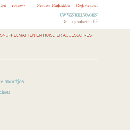
den
reviews
Nieuwe Pagina
Inloggen
Registreren
UW WINKELWAGEN
Geen producten
(0)
SNUFFELMATTEN EN HUISDIER ACCESSOIRES
e voertjes
rken