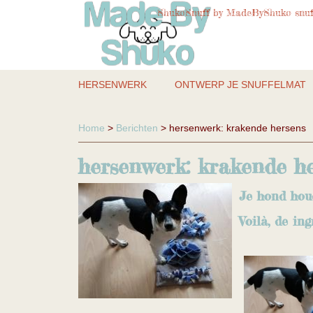
ShukoSnuff by MadeByShuko snuff
HERSENWERK
ONTWERP JE SNUFFELMAT
Home
>
Berichten
> hersenwerk: krakende hersens
hersenwerk: krakende h
Je hond houd
Voilà, de i