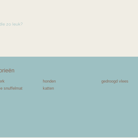
e zo leuk?
orieën
erk
honden
gedroogd vlees
je snuffelmat
katten