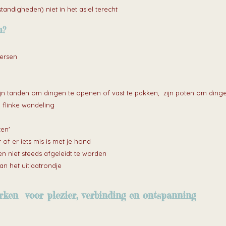
ndigheden) niet in het asiel terecht
n?
eersen
s, zijn tanden om dingen te openen of vast te pakken, zijn poten om ding
 flinke wandeling
zen'
of er iets mis is met je hond
n niet steeds afgeleidt te worden
n het uitlaatrondje
rken voor plezier, verbinding en ontspanning