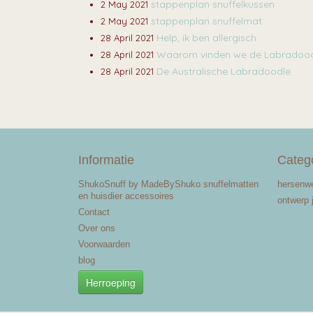
stappenplan snuffelkussen
2 May 2021
stappenplan snuffelmat
2 May 2021
Help, ik ben allergisch
28 April 2021
Waarom vinden we de Labradoodl
28 April 2021
De Australische Labradoodle
28 April 2021
Informatie
Categ
ShukoSnuff by MadeByShuko snuffelmatten
hersenw
en huisdier accessoires
ontwerp 
Contact
Over ons
Voorwaarden
blog
Herroeping