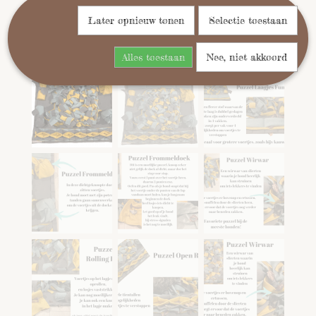
Later opnieuw tonen
Selectie toestaan
Alles toestaan
Nee, niet akkoord