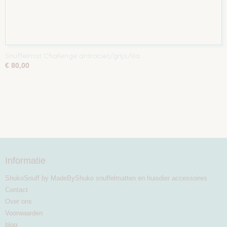
Snuffelmat Challenge antraciet/grijs/lila
€ 80,00
Informatie
ShukoSnuff by MadeByShuko snuffelmatten en huisdier accessoires
Contact
Over ons
Voorwaarden
blog