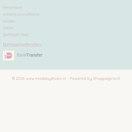
hersenwerk
ontwerp je snuffelmat
honden
katten
gedroogd vlees
Betaalmethodes
© 2026 www.madebyshuko.nl - Powered by Shoppagina.nl