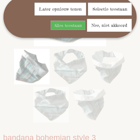
Later opnieuw tonen
Selectie toestaan
Alles toestaan
Nee, niet akkoord
bandana bohemian style 3