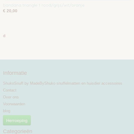
bandana triangle 1 rood/grijs/wit/oranje
€ 20,00
d
Informatie
ShukoSnuff by MadeByShuko snuffelmatten en huisdier accessoires
Contact
Over ons
Voorwaarden
blog
Herroeping
Categorieën