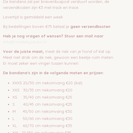
De bandana zal per brievenbuspost verstuurt worden, de
verzendkosten zijn €3 met track en trace.
Levertijd is gemiddeld een week
Bij bestellingen boven €75 betaal je
geen verzendkosten
Heb je nog vragen of wensen? Stuur een mail naar
info@madebyshuko.nl
Voor de juiste maat,
meet de nek van je hond of kat op.
Meet niet strak om de nek, gewoon een beetje ruim meten.
Er moet zeker een vinger tussen kunnen.
De bandana's zijn in de volgende maten en prijzen:
XXXS 20/30 cm nekomvang €20 (kat)
XXS 30/35 cm nekomvang €20
XS 35/40 cm nekomvang €25
S 40/45 cm nekomvang €25
M 45/50 cm nekomvang €30
L 50/60 cm nekomvang €30
XL 60/70 cm nekomvang €35
XXL 70/80 cm nekomvang €35