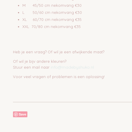
M 45/50 cm nekomvang €30
L 50/60 cm nekomvang €30
XL 60/70 cm nekomvang €35
XXL 70/80 cm nekomvang €35
Heb je een vraag? Of wil je een afwijkende maat?
Of wil je bijv andere kleuren?
info@madebyshuko.nl
Stuur een mail naar
Voor veel vragen of problemen is een oplossing!
Save