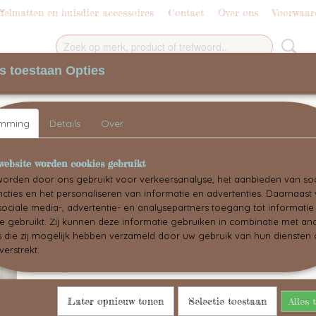
elmatten en huisdier accessoires
Contact
Over ons
Voorwaar
s toestaan Opties
+
BLOG
SHUKOSNUFF BY MADEBYSHUKO 
emming
Details
Over
erstof
website worden cookies gebruikt
orden door ons gebruikt voor verkeersanalyse, het aanbieden van soc
cties en het personaliseren van informatie en advertenties. Daarnaast
ociale media-, advertentie- en analysepartners toegang tot informati
te gebruikt. Zij kunnen deze informatie gebruiken in combinatie met an
bandana cactus/spijkerstof
die zij mogelijk hebben verzameld door uw gebruik van hun diensten o
verstrekt.
€ 20,00
(inclusief btw 21%)
Aantal
Later opnieuw tonen
Selectie toestaan
Alles 