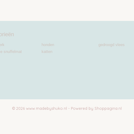
orieën
erk
honden
gedroogd vlees
je snuffelmat
katten
© 2026 www.madebyshuko.nl - Powered by Shoppagina.nl