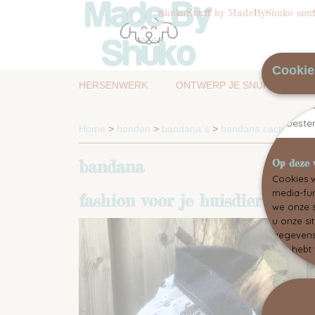
ShukoSnuff by MadeByShuko snuff
Cookie
HERSENWERK
ONTWERP JE SNUFFELMAT
Toest
Home
>
honden
>
bandana´s
>
bandana cactus/spijk
bandana
Op deze 
Cookies w
media-fun
fashion voor je huisdier
we onze s
u onze si
gegevens 
hen hebt 