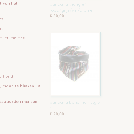
t van het
bandana triangle 1
rood/grijs/wit/oranje
€ 20,00
ns
ons
houdt van ons
ze hond
, maar ze blinken uit
 bespaarden mensen
bandana bohemian style
1
€ 20,00