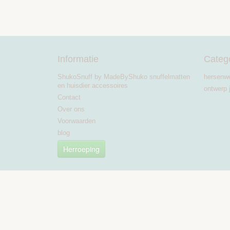
Informatie
Categ
ShukoSnuff by MadeByShuko snuffelmatten
hersenw
en huisdier accessoires
ontwerp 
Contact
Over ons
Voorwaarden
blog
Herroeping