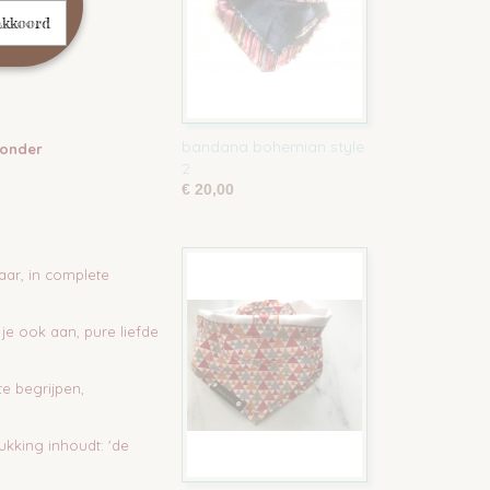
akkoord
bandana bohemian style
ronder
2
€ 20,00
aar, in complete
d je ook aan, pure liefde
te begrijpen,
ukking inhoudt: 'de