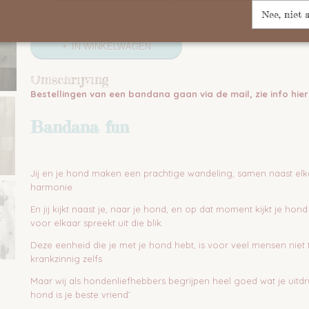
Nee, niet 
IN WINKELWAGEN
Omschrijving
Bestellingen van een bandana gaan via de mail, zie info hie
Bandana fun
Jij en je hond maken een prachtige wandeling, samen naast elk
harmonie
En jij kijkt naast je, naar je hond, en op dat moment kijkt je hon
voor elkaar spreekt uit die blik.
Deze eenheid die je met je hond hebt, is voor veel mensen niet 
krankzinnig zelfs
Maar wij als hondenliefhebbers begrijpen heel goed wat je uitdr
hond is je beste vriend'