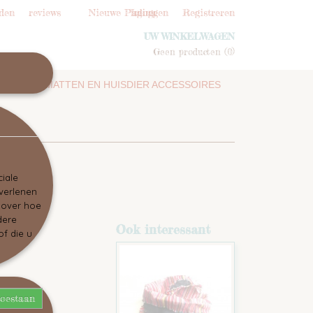
den
reviews
Nieuwe Pagina
Inloggen
Registreren
UW WINKELWAGEN
Geen producten
(0)
SNUFFELMATTEN EN HUISDIER ACCESSOIRES
iale
 verlenen
e over hoe
dere
Ook interessant
f die u
toestaan