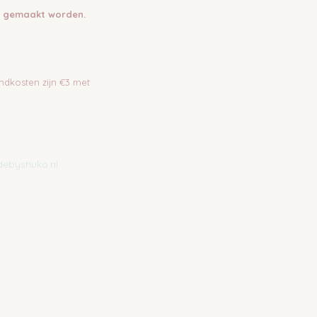
k gemaakt worden.
ndkosten zijn €3 met
ebyshuko.nl