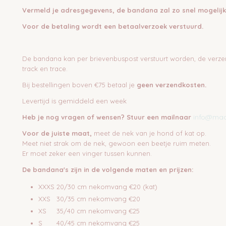
Vermeld je adresgegevens, de bandana zal zo snel mogelij
Voor de betaling wordt een betaalverzoek verstuurd.
De bandana kan per brievenbuspost verstuurt worden, de verze
track en trace.
Bij bestellingen boven €75 betaal je
geen verzendkosten.
Levertijd is gemiddeld een week
info@mad
Heb je nog vragen of wensen? Stuur een mailnaar
Voor de juiste maat,
meet de nek van je hond of kat op.
Meet niet strak om de nek, gewoon een beetje ruim meten.
Er moet zeker een vinger tussen kunnen.
De bandana's zijn in de volgende maten en prijzen:
XXXS 20/30 cm nekomvang €20 (kat)
XXS 30/35 cm nekomvang €20
XS 35/40 cm nekomvang €25
S 40/45 cm nekomvang €25