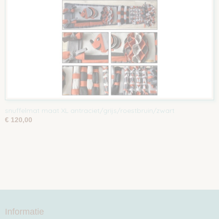
snuffelmat maat XL antraciet/grijs/roestbruin/zwart
€ 120,00
Informatie