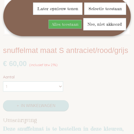
Later opnieuw tonen
Selectie toestaan
Alles toestaan
Nee, niet akkoord
snuffelmat maat S antraciet/rood/grijs
€ 60,00
(inclusief btw 21%)
Aantal
IN WINKELWAGEN
Omschrijving
Deze snuffelmat is te bestellen in deze kleuren,