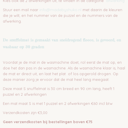
afwerking
Kies ook de 2 afwerkingen uit, te vinden in de categorie
info@madebyshuko.nl
Stuur een mail naar
met daarin de kleuren
die je wilt, en het nummer van de puzzel en de nummers van de
afwerking.
De snuffelmat is gemaakt van sneldrogend fleece, is gevoerd, en
wasbaar op 30 graden
Voordat je de mat in de wasmachine doet, rol eerst de mat op, en
doe het dan pas in de wasmachine. Als de wasmachine klaar is, haal
de mat er direct uit, en laat het plat of los opgerold drogen. Op
deze manier zorg je ervoor dat de mat heel lang meegaat.
Deze maat S snuffelmat is 30 cm breed en 90 cm lang, heeft 1
puzzel en 2 afwerkingen
Een mat maat S is met 1 puzzel en 2 afwerkingen €60 incl btw
Verzendkosten zijn €3,00
Geen verzendkosten bij bestellingen boven €75