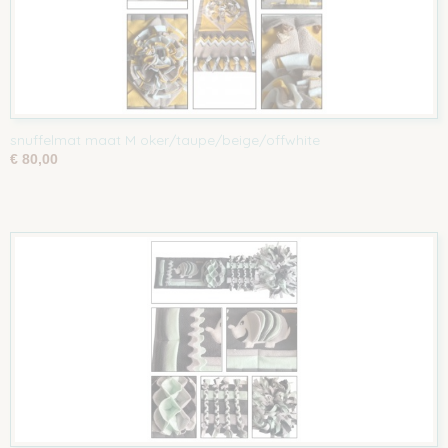
snuffelmat maat M oker/taupe/beige/offwhite
€ 80,00