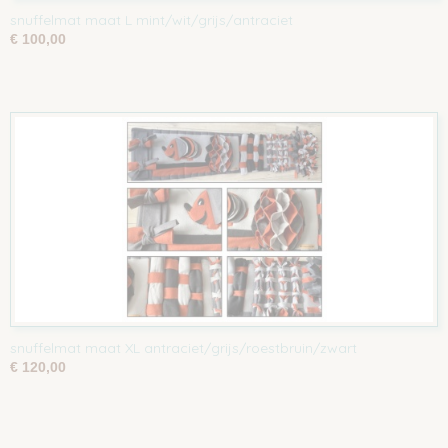
snuffelmat maat L mint/wit/grijs/antraciet
€ 100,00
snuffelmat maat XL antraciet/grijs/roestbruin/zwart
€ 120,00